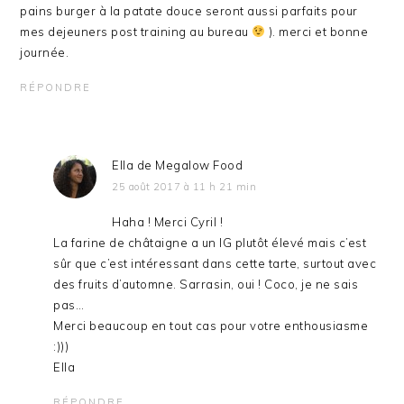
pains burger à la patate douce seront aussi parfaits pour
mes dejeuners post training au bureau
). merci et bonne
journée.
RÉPONDRE
Ella de Megalow Food
25 août 2017 à 11 h 21 min
Haha ! Merci Cyril !
La farine de châtaigne a un IG plutôt élevé mais c’est
sûr que c’est intéressant dans cette tarte, surtout avec
des fruits d’automne. Sarrasin, oui ! Coco, je ne sais
pas…
Merci beaucoup en tout cas pour votre enthousiasme
:)))
Ella
RÉPONDRE