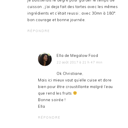
je baisserais le degré pour garder le temps de
cuisson , j’ai deja fait des tartes avec les mêmes
ingrédients et c’était reussi ; avec 30mn à 180°.
bon courage et bonne journée.
RÉPONDRE
Ella de Megalow Food
22 août 2017 à 21 h 47 min
Ok Christiane,
Mais ici mieux vaut qu’elle cuise et dore
bien pour être croustillante malgré l’eau
que rend les fruits
Bonne soirée !
Ella
RÉPONDRE