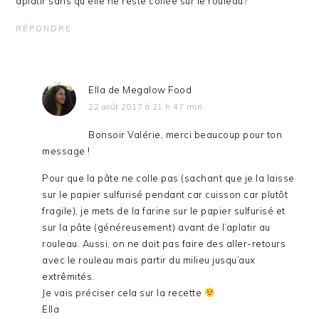
aplatir sans qu elle ne reste collée sur le rouleau?
RÉPONDRE
Ella de Megalow Food
22 août 2017 à 21 h 47 min
Bonsoir Valérie, merci beaucoup pour ton
message !
Pour que la pâte ne colle pas (sachant que je la laisse
sur le papier sulfurisé pendant car cuisson car plutôt
fragile), je mets de la farine sur le papier sulfurisé et
sur la pâte (généreusement) avant de l’aplatir au
rouleau. Aussi, on ne doit pas faire des aller-retours
avec le rouleau mais partir du milieu jusqu’aux
extrêmités.
Je vais préciser cela sur la recette
Ella