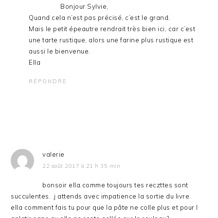
Bonjour Sylvie,
Quand cela n’est pas précisé, c’est le grand.
Mais le petit épeautre rendrait très bien ici, car c’est
une tarte rustique, alors une farine plus rustique est
aussi le bienvenue.
Ella
RÉPONDRE
valerie
22 août 2017 à 21 h 35 min
bonsoir ella.comme toujours tes reczttes sont
succulentes. .j attends avec impatience la sortie du livre.
ella comment fais tu pour que la pâte ne colle plus et pour l