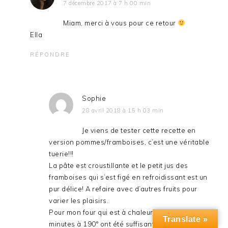
7 décembre 2017 à 7 h 00 min
Miam, merci à vous pour ce retour
Ella
RÉPONDRE
Sophie
28 avril 2018 à 15 h 03 min
Je viens de tester cette recette en
version pommes/framboises, c’est une véritable
tuerie!!!
La pâte est croustillante et le petit jus des
framboises qui s’est figé en refroidissant est un
pur délice! A refaire avec d’autres fruits pour
varier les plaisirs.
Pour mon four qui est à chaleur tournante 35
Translate »
minutes à 190° ont été suffisantes.