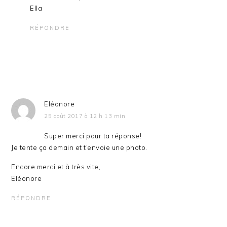
Ella
RÉPONDRE
Eléonore
25 août 2017 à 12 h 13 min
Super merci pour ta réponse!
Je tente ça demain et t’envoie une photo.
Encore merci et à très vite,
Eléonore
RÉPONDRE