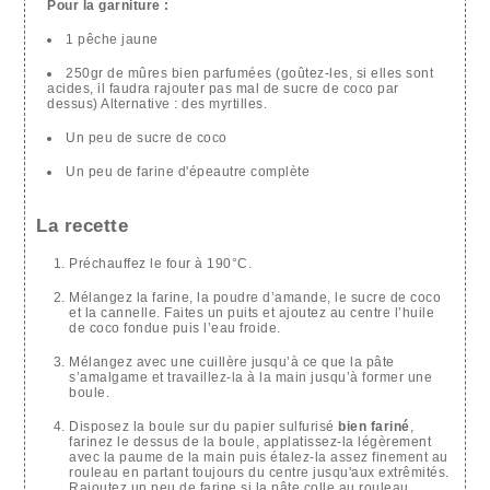
Pour la garniture :
1 pêche jaune
250gr de mûres bien parfumées (goûtez-les, si elles sont
acides, il faudra rajouter pas mal de sucre de coco par
dessus) Alternative : des myrtilles.
Un peu de sucre de coco
Un peu de farine d'épeautre complète
La recette
Préchauffez le four à 190°C.
Mélangez la farine, la poudre d’amande, le sucre de coco
et la cannelle. Faites un puits et ajoutez au centre l’huile
de coco fondue puis l’eau froide.
Mélangez avec une cuillère jusqu’à ce que la pâte
s’amalgame et travaillez-la à la main jusqu’à former une
boule.
Disposez la boule sur du papier sulfurisé
bien fariné
,
farinez le dessus de la boule, applatissez-la légèrement
avec la paume de la main puis étalez-la assez finement au
rouleau en partant toujours du centre jusqu'aux extrêmités.
Rajoutez un peu de farine si la pâte colle au rouleau.