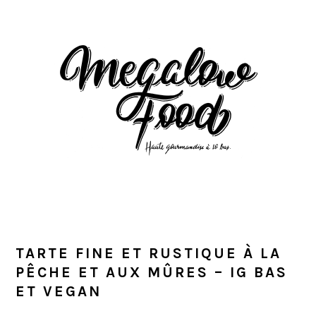
Passer
Passer
Passer
à
au
à
la
contenu
la
navigation
principal
barre
principale
latérale
principale
TARTE FINE ET RUSTIQUE À LA
PÊCHE ET AUX MÛRES – IG BAS
ET VEGAN