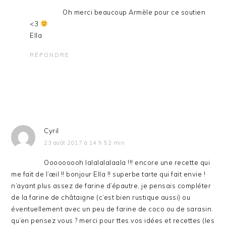
Oh merci beaucoup Armèle pour ce soutien
<3
Ella
RÉPONDRE
Cyril
23 août 2017 à 14 h 52 min
Ooooooooh lalalalalaala !!! encore une recette qui
me fait de l’œil !! bonjour Ella !! superbe tarte qui fait envie !
n’ayant plus assez de farine d’épautre, je pensais compléter
de la farine de châtaigne (c’est bien rustique aussi) ou
éventuellement avec un peu de farine de coco ou de sarasin.
qu’en pensez vous ? merci pour ttes vos idées et recettes (les