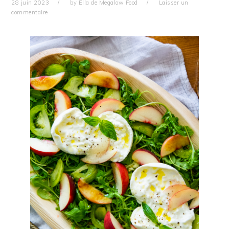
28 juin 2023
by
Ella de Megalow Food
Laisser un
commentaire