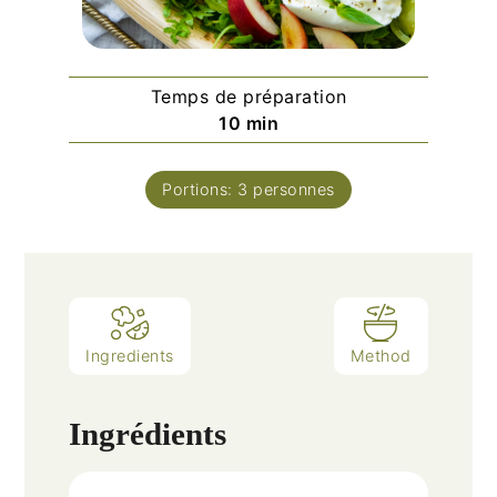
Temps de préparation
minutes
10
min
Portions:
3
personnes
Ingredients
Method
Ingrédients