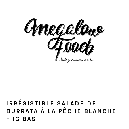
Passer
Passer
Passer
à
au
à
la
contenu
la
navigation
principal
barre
principale
latérale
principale
IRRÉSISTIBLE SALADE DE
BURRATA À LA PÊCHE BLANCHE
– IG BAS