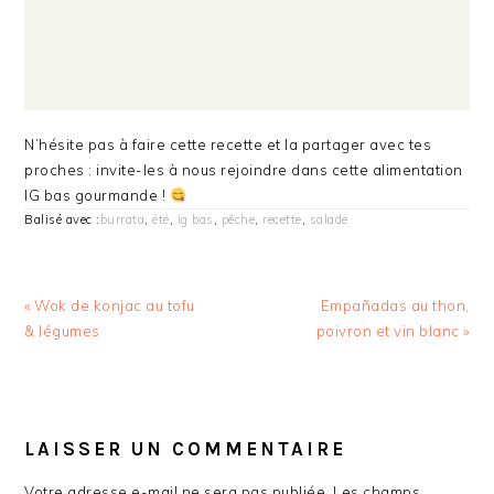
N’hésite pas à faire cette recette et la partager avec tes
proches : invite-les à nous rejoindre dans cette alimentation
IG bas gourmande !
Balisé avec :
burrata
,
été
,
ig bas
,
pêche
,
recette
,
salade
Article
Article
« Wok de konjac au tofu
Empañadas au thon,
précédent
suivant
& légumes
poivron et vin blanc »
:
:
INTERACTIONS
DU
LAISSER UN COMMENTAIRE
LECTEUR
Votre adresse e-mail ne sera pas publiée.
Les champs