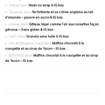
Wérod
dans
Naan ou wrap à IG bas
Séverine
dans
île flottante et sa crème anglaise au lait
d’amande – pauvre en sucre & IG bas
valerie
dans
Gâteau léger comme l’air aux noisettes façon
génoise – Sans gluten & IG bas
Val C
dans
Granola sans huile à IG bas
Ella de Megalow Food
dans
Muffins chocolat à la
courgette et au sirop de Yacon – IG bas
BÉATRICE
dans
Muffins chocolat à la courgette et au sirop
de Yacon – IG bas