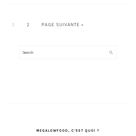
PAGE
PAGE
ALLER
1
2
PAGE SUIVANTE »
À
LA
BARRE
LATÉRALE
Search
PRINCIPALE
MEGALOWFOOD, C’EST QUOI ?