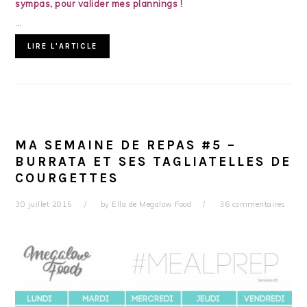
sympas
, pour valider mes plannings !
…
LIRE L'ARTICLE
MA SEMAINE DE REPAS #5 –
BURRATA ET SES TAGLIATELLES DE
COURGETTES
30 juillet 2015
by
Ella de Megalow Food
36 commentaires