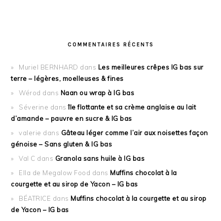
COMMENTAIRES RÉCENTS
Muriel BERNHARD
dans
Les meilleures crêpes IG bas sur
terre – légères, moelleuses & fines
Wérod
dans
Naan ou wrap à IG bas
Séverine
dans
île flottante et sa crème anglaise au lait
d’amande – pauvre en sucre & IG bas
valerie
dans
Gâteau léger comme l’air aux noisettes façon
génoise – Sans gluten & IG bas
Val C
dans
Granola sans huile à IG bas
Ella de Megalow Food
dans
Muffins chocolat à la
courgette et au sirop de Yacon – IG bas
BÉATRICE
dans
Muffins chocolat à la courgette et au sirop
de Yacon – IG bas