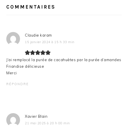
DU
COMMENTAIRES
LECTEUR
Claudie karam
15 janvier 2024 à 15 h 33 min
J’ai remplacé la purée de cacahuètes par la purée d’amandes
Friandise délicieuse
Merci
RÉPONDRE
Xavier Blain
21 mai 2025 à 20 h 00 min