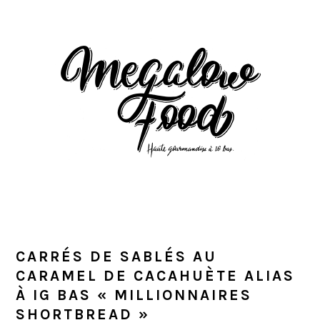
Passer
Passer
Passer
à
au
à
la
contenu
la
navigation
principal
barre
principale
latérale
principale
CARRÉS DE SABLÉS AU
CARAMEL DE CACAHUÈTE ALIAS
À IG BAS « MILLIONNAIRES
SHORTBREAD »