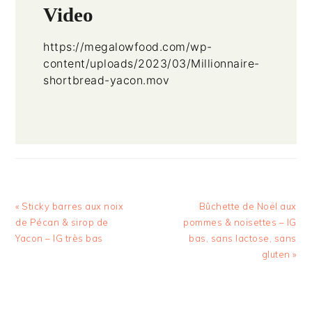
Video
https://megalowfood.com/wp-
content/uploads/2023/03/Millionnaire-
shortbread-yacon.mov
Article
Article
« Sticky barres aux noix
Bûchette de Noël aux
précédent
suivant
de Pécan & sirop de
pommes & noisettes – IG
:
:
Yacon – IG très bas
bas, sans lactose, sans
gluten »
INTERACTIONS