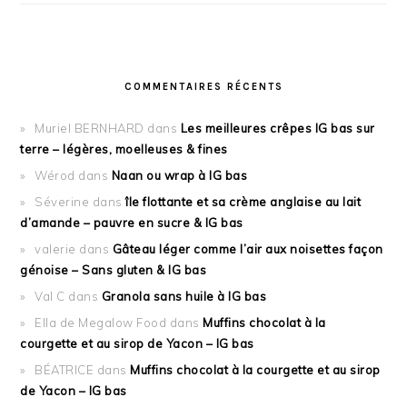
COMMENTAIRES RÉCENTS
Muriel BERNHARD
dans
Les meilleures crêpes IG bas sur
terre – légères, moelleuses & fines
Wérod
dans
Naan ou wrap à IG bas
Séverine
dans
île flottante et sa crème anglaise au lait
d’amande – pauvre en sucre & IG bas
valerie
dans
Gâteau léger comme l’air aux noisettes façon
génoise – Sans gluten & IG bas
Val C
dans
Granola sans huile à IG bas
Ella de Megalow Food
dans
Muffins chocolat à la
courgette et au sirop de Yacon – IG bas
BÉATRICE
dans
Muffins chocolat à la courgette et au sirop
de Yacon – IG bas