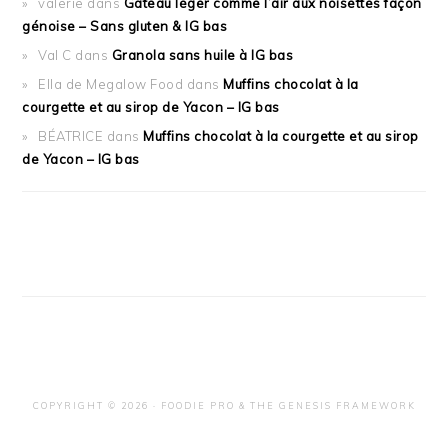
valerie
dans
Gâteau léger comme l’air aux noisettes façon
génoise – Sans gluten & IG bas
Val C
dans
Granola sans huile à IG bas
Ella de Megalow Food
dans
Muffins chocolat à la
courgette et au sirop de Yacon – IG bas
BÉATRICE
dans
Muffins chocolat à la courgette et au sirop
de Yacon – IG bas
COPYRIGHT © 2026 ·
FOODIE PRO
&
THE GENESIS FRAMEWORK