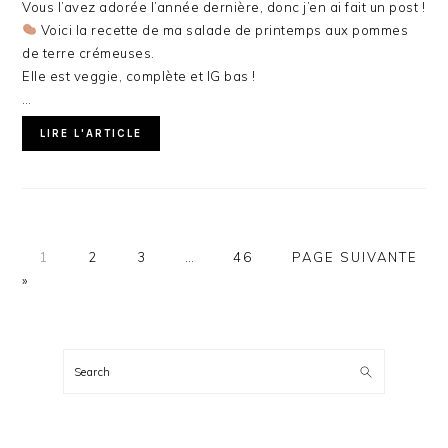
Vous l’avez adorée l’année dernière, donc j’en ai fait un post !
Voici la recette de ma salade de printemps aux pommes
de terre crémeuses.
Elle est veggie, complète et IG bas !
…
LIRE L'ARTICLE
PAGE
PAGE
PAGE
Pages
PAGE
ALLER
1
2
3
…
46
PAGE SUIVANTE
provisoires
À
»
omises
LA
BARRE
LATÉRALE
Search
PRINCIPALE