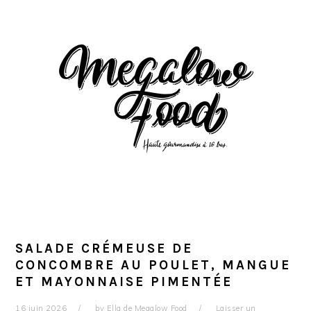
Passer
Passer
Passer
à
au
à
la
contenu
la
navigation
principal
barre
principale
latérale
principale
SALADE CRÉMEUSE DE
CONCOMBRE AU POULET, MANGUE
ET MAYONNAISE PIMENTÉE
16 juin 2026
by
Ella de Megalow Food
Laisser un