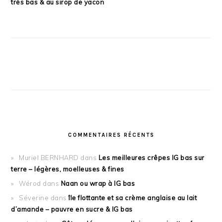
très bas & au sirop de yacon
COMMENTAIRES RÉCENTS
Muriel BERNHARD
dans
Les meilleures crêpes IG bas sur
terre – légères, moelleuses & fines
Wérod
dans
Naan ou wrap à IG bas
Séverine
dans
île flottante et sa crème anglaise au lait
d’amande – pauvre en sucre & IG bas