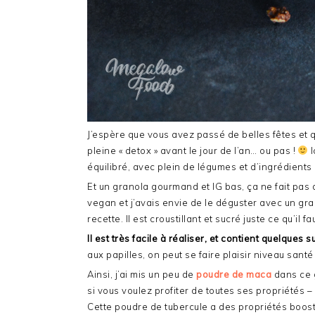
J’espère que vous avez passé de belles fêtes et q
pleine « detox » avant le jour de l’an… ou pas !
I
équilibré, avec plein de légumes et d’ingrédients
Et un granola gourmand et IG bas, ça ne fait pas 
vegan et j’avais envie de le déguster avec un gr
recette. Il est croustillant et sucré juste ce qu’il 
Il est très facile à réaliser, et contient quelques 
aux papilles, on peut se faire plaisir niveau santé 
Ainsi, j’ai mis un peu de
poudre de maca
dans ce 
si vous voulez profiter de toutes ses propriétés – 
Cette poudre de tubercule a des propriétés boosta