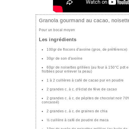
Granola gourmand au cacao, noisette
Pour un bocal moyen
Les ingrédients
100gr de flocons d'avoine (gros, de préférence)
30gr de son d'avoine
60gr de noisettes grillées (au four à 150°C pdt e
frottées pour enlever la peau)
1 à 2 cuillères à café de cacao pur en poudre
2 grandes c. à c. d'éclat de fève de cacao
2 grandes c. à c. de pépites de chocolat noir 70
concassé)
2 grandes c. à c. de graines de chia
½ cuillère à café de poudre de maca
10gr de purée de noisettes grillées (ou huile de