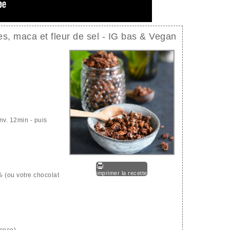
s, maca et fleur de sel - IG bas & Vegan
nv. 12min - puis
imprimer la recette
% (ou votre chocolat
 coco)