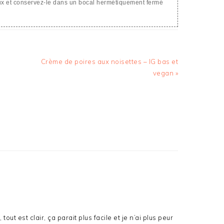
ux et conservez-le dans un bocal hermétiquement fermé
Article
Crème de poires aux noisettes – IG bas et
suivant
vegan »
:
tout est clair, ça parait plus facile et je n’ai plus peur