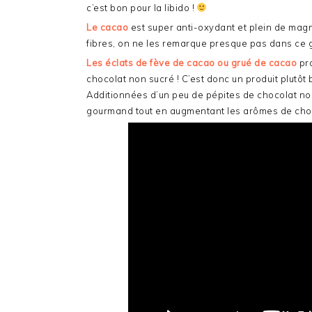
c’est bon pour la libido !
Le cacao
est super anti-oxydant et plein de magn
fibres, on ne les remarque presque pas dans ce 
Les éclats de fève de cacao ou grué de cacao
pro
chocolat non sucré ! C’est donc un produit plutôt 
Additionnées d’un peu de pépites de chocolat noir 
gourmand tout en augmentant les arômes de choc