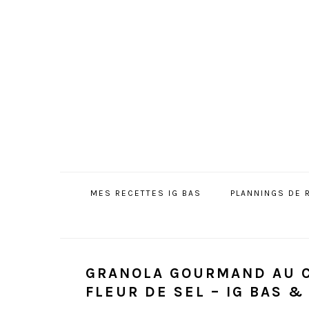
Passer
Passer
Passer
à
au
à
la
contenu
la
navigation
principal
barre
principale
latérale
principale
MES RECETTES IG BAS
PLANNINGS DE 
GRANOLA GOURMAND AU C
FLEUR DE SEL – IG BAS &