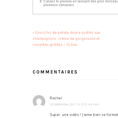
Cassez le granola en laissant des gros morcea
plusieurs semaines.
Article
« Gnocchis de patate douce poêlés aux
précédent
champignons, crème de gorgonzola et
:
noisettes grillées – IG bas
INTERACTIONS
DU
COMMENTAIRES
LECTEUR
Rachel
28 décembre 2017 à 23 h 44 min
Super, une vidéo ! J’aime bien ce format, 