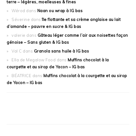
terre – légères, moelleuses & fines
Wérod
dans
Naan ou wrap à IG bas
Séverine
dans
île flottante et sa crème anglaise au lait
d’amande – pauvre en sucre & IG bas
valerie
dans
Gâteau léger comme l’air aux noisettes façon
génoise – Sans gluten & IG bas
Val C
dans
Granola sans huile à IG bas
Ella de Megalow Food
dans
Muffins chocolat à la
courgette et au sirop de Yacon – IG bas
BÉATRICE
dans
Muffins chocolat à la courgette et au sirop
de Yacon – IG bas