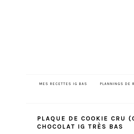
Passer
Passer
Passer
à
au
à
la
contenu
la
navigation
principal
barre
principale
latérale
principale
MES RECETTES IG BAS
PLANNINGS DE 
PLAQUE DE COOKIE CRU (
CHOCOLAT IG TRÈS BAS