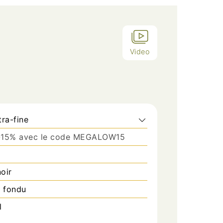
Video
ra-fine
-15% avec le code MEGALOW15
oir
% fondu
l