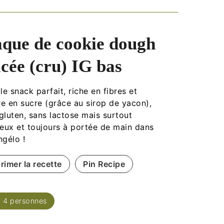
aque de cookie dough
acée (cru) IG bas
 le snack parfait, riche en fibres et
e en sucre (grâce au sirop de yacon),
gluten, sans lactose mais surtout
ieux et toujours à portée de main dans
ngélo !
rimer la recette
Pin Recipe
:
4
personnes