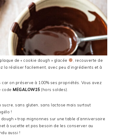
a plaque de « cookie dough » glacée
, recouverte de
z la réaliser facilement, avec peu d’ingrédients et à
ues car on préserve à 100% ses propriétés. Vous avez
le code
MEGALOW15
(hors soldes).
en sucre, sans gluten, sans lactose mais surtout
ngélo !
ie dough » trop mignonnes sur une table d’anniversaire
net à sucette et pas besoin de les conserver au
ndu aussi !