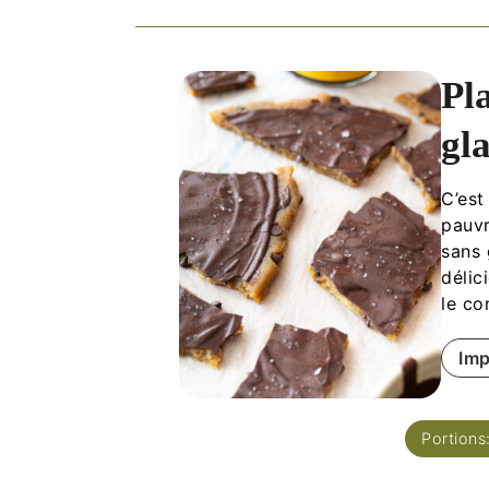
Pl
gl
C’est
pauvr
sans 
délic
le co
Imp
Portions