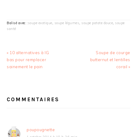
Balisé avec :
soupe exotique
,
soupe légumes
,
soupe patate douce
,
soupe
santé
Article
Article
« 10 alternatives à IG
Soupe de courge
précédent
suivant
bas pour remplacer
butternut et lentilles
:
:
sainement le pain
corail »
INTERACTIONS
DU
COMMENTAIRES
LECTEUR
poupougnette
1 octobre 2014 à 18 h 26 min