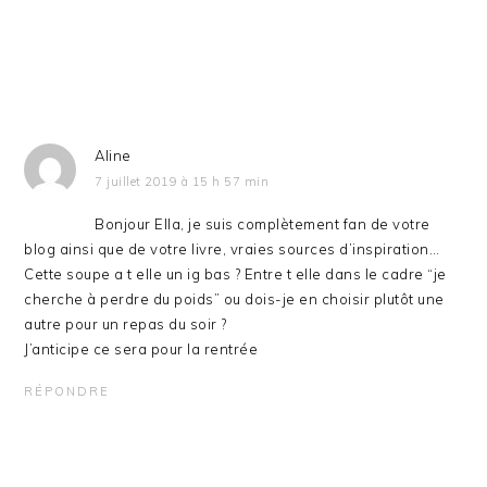
Aline
7 juillet 2019 à 15 h 57 min
Bonjour Ella, je suis complètement fan de votre
blog ainsi que de votre livre, vraies sources d’inspiration…
Cette soupe a t elle un ig bas ? Entre t elle dans le cadre “je
cherche à perdre du poids” ou dois-je en choisir plutôt une
autre pour un repas du soir ?
J’anticipe ce sera pour la rentrée
RÉPONDRE