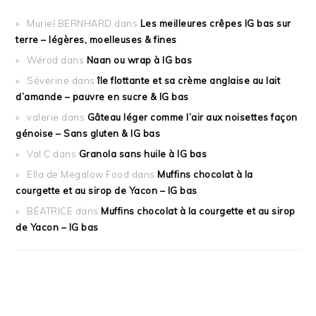
Muriel BERNHARD
dans
Les meilleures crêpes IG bas sur
terre – légères, moelleuses & fines
Wérod
dans
Naan ou wrap à IG bas
Séverine
dans
île flottante et sa crème anglaise au lait
d’amande – pauvre en sucre & IG bas
valerie
dans
Gâteau léger comme l’air aux noisettes façon
génoise – Sans gluten & IG bas
Val C
dans
Granola sans huile à IG bas
Ella de Megalow Food
dans
Muffins chocolat à la
courgette et au sirop de Yacon – IG bas
BÉATRICE
dans
Muffins chocolat à la courgette et au sirop
de Yacon – IG bas