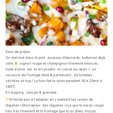
5min de prépa :
On met tout dans le plat : pousses d’épinards, butternut déjà
rôtie
, oignon rouge et champignon finement emincés,
huile d’olive, sel, ail en poudre, on casse les œufs
on
recouvre de fromage (feta & parmesan) , de tomates
séchées et hop ! Le four fait le reste pendant 18 à 20min à
180°C.
En topping : ciboule & grenade.
N’hésite pas à l’adapter en y mettant tes restes de
légumes rôtis/vapeur, des légumes crus que tu auras coupé
très très finement et le fromage que tu as (bleu, mozza,