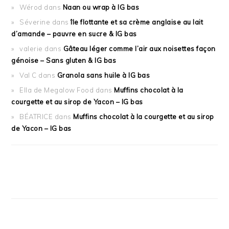
Wérod
dans
Naan ou wrap à IG bas
Séverine
dans
île flottante et sa crème anglaise au lait
d’amande – pauvre en sucre & IG bas
valerie
dans
Gâteau léger comme l’air aux noisettes façon
génoise – Sans gluten & IG bas
Val C
dans
Granola sans huile à IG bas
Ella de Megalow Food
dans
Muffins chocolat à la
courgette et au sirop de Yacon – IG bas
BÉATRICE
dans
Muffins chocolat à la courgette et au sirop
de Yacon – IG bas