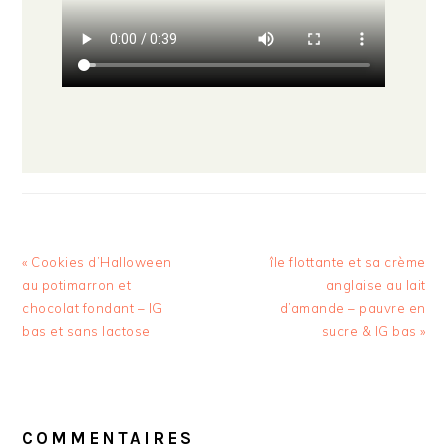
Article
Article
« Cookies d’Halloween
île flottante et sa crème
précédent
suivant
au potimarron et
anglaise au lait
:
:
chocolat fondant – IG
d’amande – pauvre en
bas et sans lactose
sucre & IG bas »
INTERACTIONS
DU
COMMENTAIRES