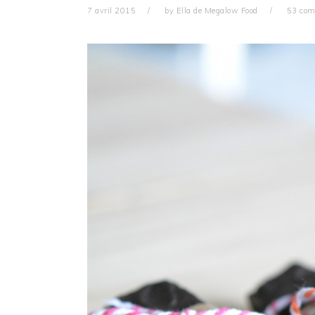
7 avril 2015
by
Ella de Megalow Food
53 com