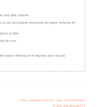
er une pâte collante.
ne ou sur une plaque recouverte de papier sulfurisé en
durcir la pâte.
uile de coco.
ère (soyez délicats) et le déposer dans un plat.
Article
Laits végétaux maison : plus économiques
suivant
et plus bénéfiques ! »