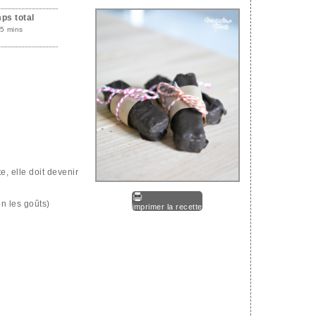
ps total
5 mins
te, elle doit devenir
on les goûts)
imprimer la recette