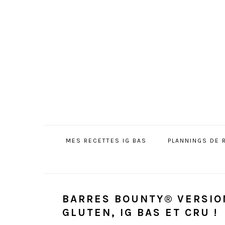
Passer
Passer
Passer
à
au
à
la
contenu
la
navigation
principal
barre
principale
latérale
principale
MES RECETTES IG BAS
PLANNINGS DE 
BARRES BOUNTY® VERSION
GLUTEN, IG BAS ET CRU !