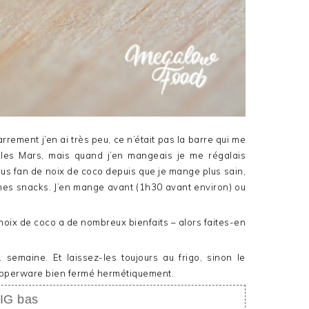
ement j’en ai très peu, ce n’était pas la barre qui me
u les Mars, mais quand j’en mangeais je me régalais
lus fan de noix de coco depuis que je mange plus sain,
 mes snacks. J’en mange avant (1h30 avant environ) ou
a noix de coco a de nombreux bienfaits – alors faites-en
semaine. Et laissez-les toujours au frigo, sinon le
tupperware bien fermé hermétiquement.
 IG bas