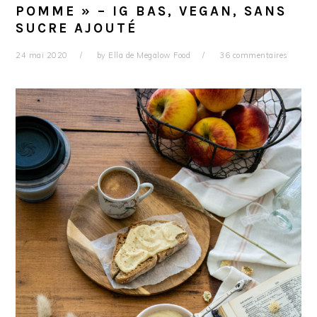
POMME » – IG BAS, VEGAN, SANS
SUCRE AJOUTÉ
24 mai 2020
by
Ella de Megalow Food
36 commentaires