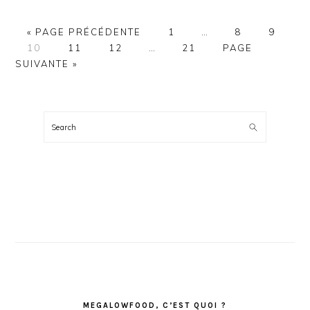
ALLER
PAGE
Pages
PAGE
PAGE
«
PAGE PRÉCÉDENTE
1
…
8
9
PAGE
À
PAGE
PAGE
Pages
PAGE
provisoires
ALLER
10
11
12
…
21
PAGE
LA
provisoires
omises
À
SUIVANTE »
omises
LA
BARRE
LATÉRALE
Search
PRINCIPALE
MEGALOWFOOD, C’EST QUOI ?