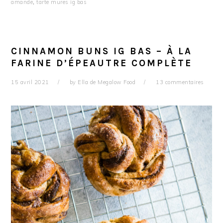
amande
,
tarte mures ig bas
CINNAMON BUNS IG BAS – À LA
FARINE D’ÉPEAUTRE COMPLÈTE
15 avril 2021
by
Ella de Megalow Food
13 commentaires