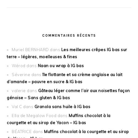
COMMENTAIRES RÉCENTS
Muriel BERNHARD
dans
Les meilleures crêpes IG bas sur
terre – légères, moelleuses & fines
Wérod
dans
Naan ou wrap à IG bas
Séverine
dans
île flottante et sa crème anglaise au lait
d’amande – pauvre en sucre & IG bas
valerie
dans
Gâteau léger comme l’air aux noisettes façon
génoise – Sans gluten & IG bas
Val C
dans
Granola sans huile à IG bas
Ella de Megalow Food
dans
Muffins chocolat à la
courgette et au sirop de Yacon – IG bas
BÉATRICE
dans
Muffins chocolat à la courgette et au sirop