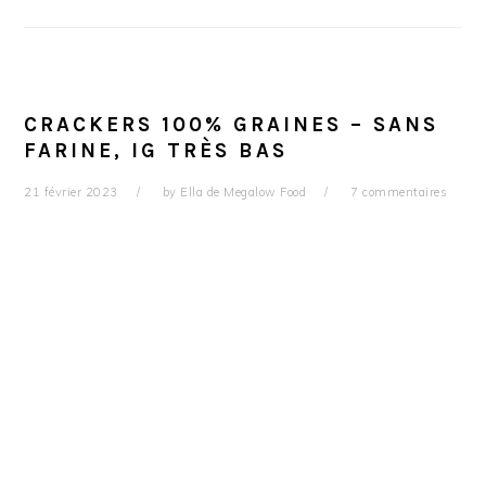
CRACKERS 100% GRAINES – SANS
FARINE, IG TRÈS BAS
21 février 2023
by
Ella de Megalow Food
7 commentaires