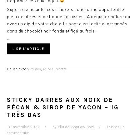
Regardez ce « mucilage »
Super rassasiants, ces crackers sans farine apportent le
plein de fibres et de bonnes graisses ! A déguster nature ou
avec un dip de votre choix. Ils sont aussi délicieux trempés
dans du chocolat noir fondu et figé au frais.
…
LIRE L'ARTICLE
Balisé avec :
graines
,
ig bas
,
recette
STICKY BARRES AUX NOIX DE
PÉCAN & SIROP DE YACON – IG
TRÈS BAS
18 novembre 2022
by
Ella de Megalow Food
Laisser un
commentaire