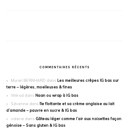
COMMENTAIRES RÉCENTS
Muriel BERNHARD
dans
Les meilleures crêpes IG bas sur
terre – légères, moelleuses & fines
Wérod
dans
Naan ou wrap à IG bas
Séverine
dans
île flottante et sa crème anglaise au lait
d’amande – pauvre en sucre & IG bas
valerie
dans
Gâteau léger comme l’air aux noisettes façon
génoise – Sans gluten & IG bas