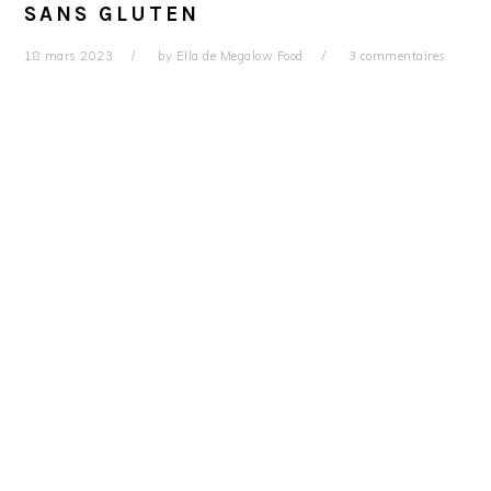
SANS GLUTEN
18 mars 2023
by
Ella de Megalow Food
3 commentaires