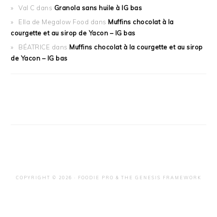
Val C
dans
Granola sans huile à IG bas
Ella de Megalow Food
dans
Muffins chocolat à la
courgette et au sirop de Yacon – IG bas
BÉATRICE
dans
Muffins chocolat à la courgette et au sirop
de Yacon – IG bas
COPYRIGHT © 2026 ·
FOODIE PRO
&
THE GENESIS FRAMEWORK