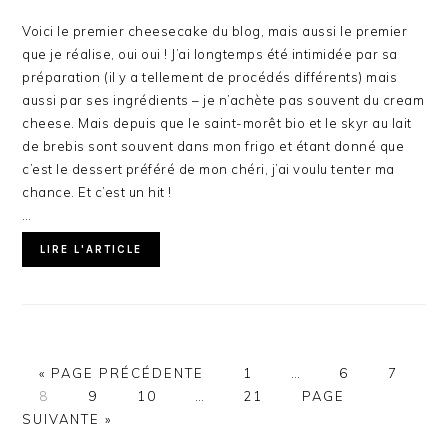
Voici le premier cheesecake du blog, mais aussi le premier
que je réalise, oui oui ! J’ai longtemps été intimidée par sa
préparation (il y a tellement de procédés différents) mais
aussi par ses ingrédients – je n’achète pas souvent du cream
cheese. Mais depuis que le saint-morêt bio et le skyr au lait
de brebis sont souvent dans mon frigo et étant donné que
c’est le dessert préféré de mon chéri, j’ai voulu tenter ma
chance. Et c’est un hit !
…
LIRE L'ARTICLE
ALLER
PAGE
Pages
PAGE
PAGE
«
PAGE PRÉCÉDENTE
1
…
6
7
PAGE
À
PAGE
PAGE
Pages
PAGE
provisoires
ALLER
8
9
10
…
21
PAGE
LA
provisoires
omises
À
SUIVANTE »
omises
LA