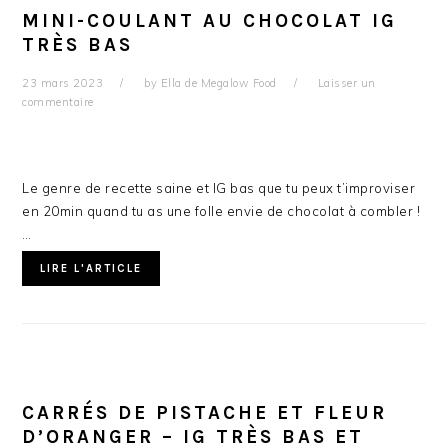
MINI-COULANT AU CHOCOLAT IG
TRÈS BAS
23 mars 2023
by
Ella de Megalow Food
Laisser un
commentaire
Le genre de recette saine et IG bas que tu peux t’improviser
en 20min quand tu as une folle envie de chocolat à combler !
…
LIRE L'ARTICLE
CARRÉS DE PISTACHE ET FLEUR
D’ORANGER – IG TRÈS BAS ET