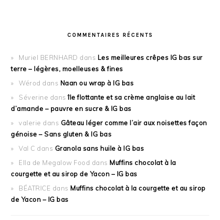
COMMENTAIRES RÉCENTS
Muriel BERNHARD
dans
Les meilleures crêpes IG bas sur
terre – légères, moelleuses & fines
Wérod
dans
Naan ou wrap à IG bas
Séverine
dans
île flottante et sa crème anglaise au lait
d’amande – pauvre en sucre & IG bas
valerie
dans
Gâteau léger comme l’air aux noisettes façon
génoise – Sans gluten & IG bas
Val C
dans
Granola sans huile à IG bas
Ella de Megalow Food
dans
Muffins chocolat à la
courgette et au sirop de Yacon – IG bas
BÉATRICE
dans
Muffins chocolat à la courgette et au sirop
de Yacon – IG bas