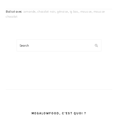
Balisé avec :
amande
,
chocolat noir
,
génoise
,
ig bas
,
mousse
,
mousse
chocolat
BARRE
LATÉRALE
Search
PRINCIPALE
MEGALOWFOOD, C’EST QUOI ?