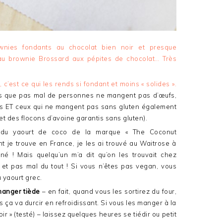
wnies fondants au chocolat bien noir et presque
au brownie Brossard aux pépites de chocolat… Très
c’est ce qui les rends si fondant et moins « solides ».
ois que pas mal de personnes ne mangent pas d’œufs,
ans ET ceux qui ne mangent pas sans gluten également
 et des flocons d’avoine garantis sans gluten).
isé du yaourt de coco de la marque « The Coconut
nt je trouve en France, je les ai trouvé au Waitrose à
né ! Mais quelqu’un m’a dit qu’on les trouvait chez
 et pas mal du tout ! Si vous n’êtes pas vegan, vous
u yaourt grec.
manger tiède
– en fait, quand vous les sortirez du four,
s ça va durcir en refroidissant. Si vous les manger à la
oir » (testé) – laissez quelques heures se tiédir ou petit