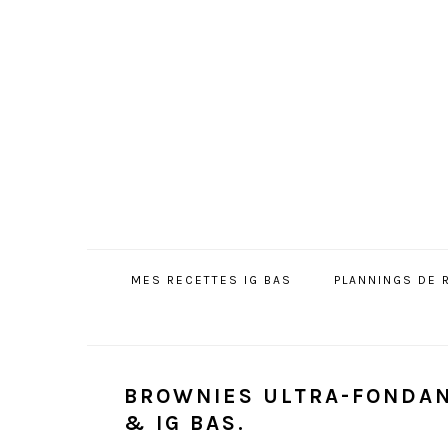
Passer
Passer
Passer
à
au
à
la
contenu
la
navigation
principal
barre
principale
latérale
principale
MES RECETTES IG BAS
PLANNINGS DE 
BROWNIES ULTRA-FONDAN
& IG BAS.