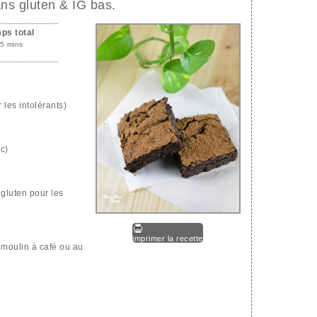
ns gluten & IG bas.
ps total
5 mins
les intolérants)
c)
 gluten pour les
imprimer la recette
 moulin à café ou au