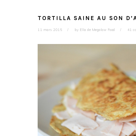
TORTILLA SAINE AU SON D’
11 mars 2015
by
Ella de Megalow Food
41 c