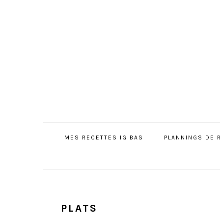
Passer
Passer
Passer
à
au
à
la
contenu
la
navigation
principal
barre
principale
latérale
principale
MES RECETTES IG BAS
PLANNINGS DE 
PLATS