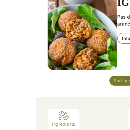
IG
Pas d
aranc
Imp
Portion
Ingredients