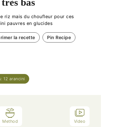
 très bas
e riz mais du choufleur pour ces
ini pauvres en glucides
rimer la recette
Pin Recipe
s:
12
arancini
Method
Video