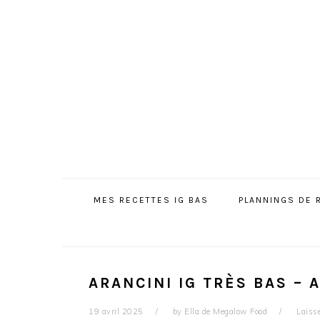
Passer
Passer
Passer
à
au
à
la
contenu
la
navigation
principal
barre
principale
latérale
principale
MES RECETTES IG BAS
PLANNINGS DE 
ARANCINI IG TRÈS BAS – 
19 avril 2025
by
Ella de Megalow Food
Laiss