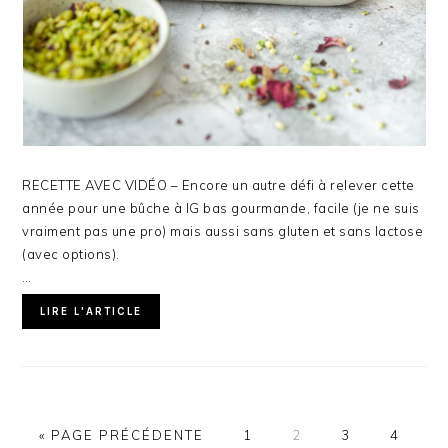
RECETTE AVEC VIDÉO – Encore un autre défi à relever cette
année pour une bûche à IG bas gourmande, facile (je ne suis
vraiment pas une pro) mais aussi sans gluten et sans lactose
(avec options).
…
LIRE L'ARTICLE
ALLER
PAGE
PAGE
PAGE
PAGE
«
PAGE PRÉCÉDENTE
1
2
3
4