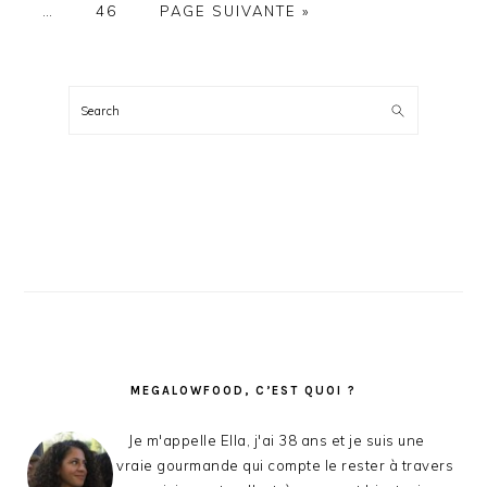
Pages
À
PAGE
ALLER
…
46
PAGE SUIVANTE »
provisoires
LA
À
omises
LA
BARRE
LATÉRALE
Search
PRINCIPALE
MEGALOWFOOD, C’EST QUOI ?
Je m'appelle Ella, j'ai 38 ans et je suis une
vraie gourmande qui compte le rester à travers