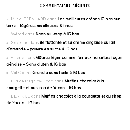
COMMENTAIRES RÉCENTS
Muriel BERNHARD
dans
Les meilleures crêpes IG bas sur
terre – légères, moelleuses & fines
Wérod
dans
Naan ou wrap à IG bas
Séverine
dans
île flottante et sa crème anglaise au lait
d’amande – pauvre en sucre & IG bas
valerie
dans
Gâteau léger comme l’air aux noisettes façon
génoise – Sans gluten & IG bas
Val C
dans
Granola sans huile à IG bas
Ella de Megalow Food
dans
Muffins chocolat à la
courgette et au sirop de Yacon – IG bas
BÉATRICE
dans
Muffins chocolat à la courgette et au sirop
de Yacon – IG bas