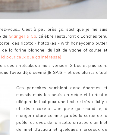
rez-vous… C’est à peu près ça, sauf que je me suis
te de
Granger & Co
, célèbre restaurant à Londres tenu
 carte, des ricotta « hotcakes » with honeycomb butter
 de la farine blanche, du lait de vache
of course
et
le ici pour ceux que ça intéresse)
vais ces « hotcakes » mais version IG bas et plus sain.
 vous l’avez déjà deviné JE SAIS – et des blancs d’œuf
Ces pancakes semblent donc énormes et
massifs mais les oeufs en neige et la ricotta
allègent le tout pour une texture très « fluffy »
et très « cake ». Une pure gourmandise, à
manger nature comme ça dès la sortie de la
poêle, ou avec de la ricotta arrosée d’un filet
de miel d’acacia et quelques morceaux de