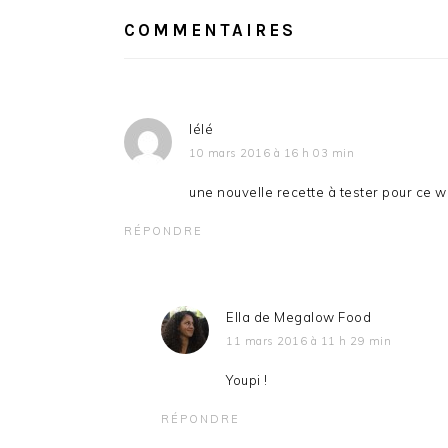
DU
COMMENTAIRES
LECTEUR
lélé
10 mars 2016 à 16 h 03 min
une nouvelle recette à tester pour ce
RÉPONDRE
Ella de Megalow Food
11 mars 2016 à 11 h 29 min
Youpi !
RÉPONDRE