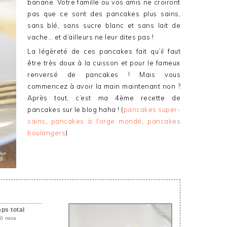
banane. Votre famille ou vos amis ne croiront
pas que ce sont des pancakes plus sains,
sans blé, sans sucre blanc et sans lait de
vache… et d’ailleurs ne leur dites pas !
La légèreté de ces pancakes fait qu’il faut
être très doux à la cuisson et pour le fameux
renversé de pancakes ! Mais vous
commencez à avoir la main maintenant non ?
Après tout, c’est ma 4ème recette de
pancakes sur le blog haha ! (
pancakes super-
sains
,
pancakes à l’orge mondé
,
pancakes
boulangers
)
ps total
0 mins