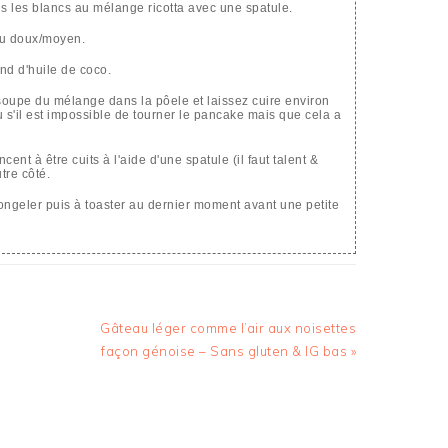
ois les blancs au mélange ricotta avec une spatule.
eu doux/moyen.
ond d'huile de coco.
 soupe du mélange dans la pôele et laissez cuire environ
feu s'il est impossible de tourner le pancake mais que cela a
 à être cuits à l'aide d'une spatule (il faut talent &
utre côté.
congeler puis à toaster au dernier moment avant une petite
Article
Gâteau léger comme l’air aux noisettes
suivant
façon génoise – Sans gluten & IG bas »
: