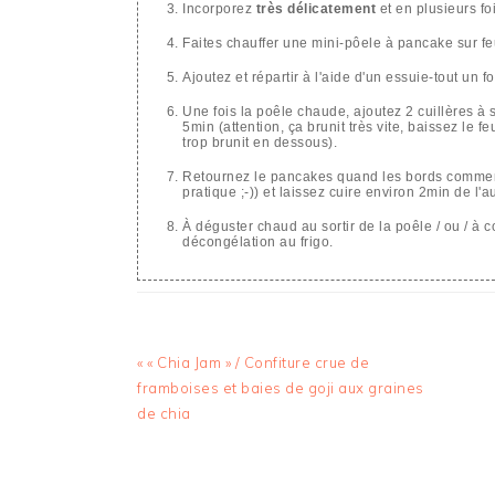
Incorporez
très délicatement
et en plusieurs f
Faites chauffer une mini-pôele à pancake sur f
Ajoutez et répartir à l'aide d'un essuie-tout un f
Une fois la poêle chaude, ajoutez 2 cuillères à
5min (attention, ça brunit très vite, baissez le 
trop brunit en dessous).
Retournez le pancakes quand les bords commencent
pratique ;-)) et laissez cuire environ 2min de l'a
À déguster chaud au sortir de la poêle / ou / à 
décongélation au frigo.
Article
« « Chia Jam » / Confiture crue de
précédent
framboises et baies de goji aux graines
:
de chia
INTERACTIONS