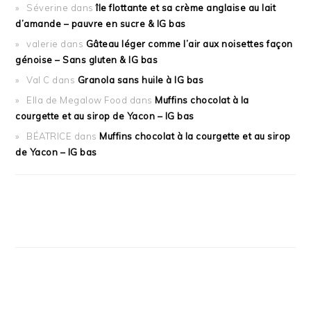
Séverine
dans
île flottante et sa crème anglaise au lait
d’amande – pauvre en sucre & IG bas
valerie
dans
Gâteau léger comme l’air aux noisettes façon
génoise – Sans gluten & IG bas
Val C
dans
Granola sans huile à IG bas
Ella de Megalow Food
dans
Muffins chocolat à la
courgette et au sirop de Yacon – IG bas
BÉATRICE
dans
Muffins chocolat à la courgette et au sirop
de Yacon – IG bas