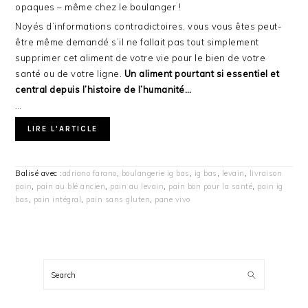
opaques – même chez le boulanger !
Noyés d’informations contradictoires, vous vous êtes peut-
être même demandé s’il ne fallait pas tout simplement
supprimer cet aliment de votre vie pour le bien de votre
santé ou de votre ligne.
Un aliment pourtant si essentiel et
central depuis l’histoire de l’humanité…
…
LIRE L'ARTICLE
Balisé avec :
adriano farano
,
boulangerie ig bas
,
ig bas
,
levain
,
livraison
pain
,
pain au blé ancien
,
pain au levain
,
pain bon pour la santé
,
pain ig
bas
,
pain intégral
,
pain sans gluten
,
pane vivo
BARRE
LATÉRALE
Search
PRINCIPALE