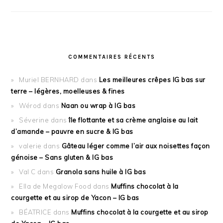
COMMENTAIRES RÉCENTS
Muriel BERNHARD
dans
Les meilleures crêpes IG bas sur
terre – légères, moelleuses & fines
Wérod
dans
Naan ou wrap à IG bas
Séverine
dans
île flottante et sa crème anglaise au lait
d’amande – pauvre en sucre & IG bas
valerie
dans
Gâteau léger comme l’air aux noisettes façon
génoise – Sans gluten & IG bas
Val C
dans
Granola sans huile à IG bas
Ella de Megalow Food
dans
Muffins chocolat à la
courgette et au sirop de Yacon – IG bas
BÉATRICE
dans
Muffins chocolat à la courgette et au sirop