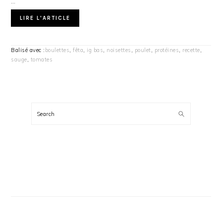
…
LIRE L'ARTICLE
Balisé avec :
boulettes
,
fêta
,
ig bas
,
noisettes
,
poulet
,
protéines
,
recette
,
sauge
,
tomates
BARRE
LATÉRALE
Search
PRINCIPALE