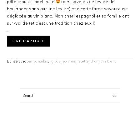
pâte crousti-moelleuse
(des saveurs de levure de
boulanger sans aucune levure) et à cette farce savoureuse
déglacée au vin blanc. Mon chéri espagnol et sa famille ont
sur-validé (et c’est une tradition chez eux !)
…
LIRE L'ARTICLE
Balisé avec :
empañadas
,
ig bas
,
poivron
,
recette
,
thon
,
vin blanc
BARRE
LATÉRALE
Search
PRINCIPALE