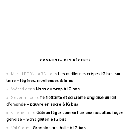
COMMENTAIRES RÉCENTS
Muriel BERNHARD
dans
Les meilleures crêpes IG bas sur
terre – légères, moelleuses & fines
Wérod
dans
Naan ou wrap à IG bas
Séverine
dans
île flottante et sa crème anglaise au lait
d’amande – pauvre en sucre & IG bas
valerie
dans
Gâteau léger comme l’air aux noisettes façon
génoise – Sans gluten & IG bas
Val C
dans
Granola sans huile à IG bas